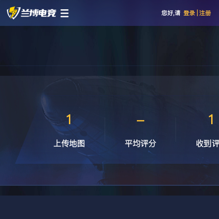
您好,请
登录
|
注册
1
-
1
上传地图
平均评分
收到