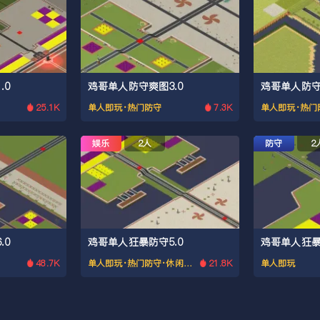
.0
鸡哥单人防守爽图3.0
鸡哥单人防守
25.1K
单人即玩·热门防守
7.3K
单人即玩·热门
娱乐
2人
防守
2
.0
鸡哥单人狂暴防守5.0
鸡哥单人狂暴
48.7K
单人即玩·热门防守·休闲娱乐
21.8K
单人即玩